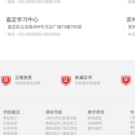
电话：021-58361160 58361159
电话：
嘉定学习中心
苏
嘉定区云谷路499号万达广场T3楼705室
苏
电话：021-69100581 69100582
电话：
正规资质
权威证书
学院信誉有保障
求职晋升有保障
学院概况
课程导航
教学师资
学
UI
学院简介
UID/UED
|
影视包装
师资团队
影
文化风采
电商运营
|
淘宝美工
内部材料
网
办学特色
网络营销
|
SEO优化
教学模式
室
发展历程
网页设计
|
服装设计