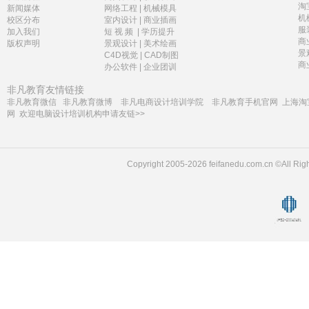
淘
新闻媒体
网络工程
|
机械模具
机
校区分布
室内设计
|
商业插画
服
加入我们
短 视 频
|
学历提升
商
版权声明
景观设计
|
美术绘画
景
C4D视觉
|
CAD制图
商
办公软件
|
企业团训
非凡教育友情链接
非凡教育微信
非凡教育微博
非凡电商设计培训学院
非凡教育手机官网
上海淘
网
欢迎电脑设计培训机构申请友链>>
Copyright 2005-2026 feifanedu.com.cn ©A