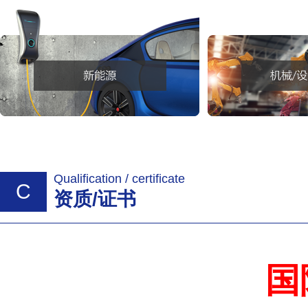
Qualification / certificate
C
资质/证书
国