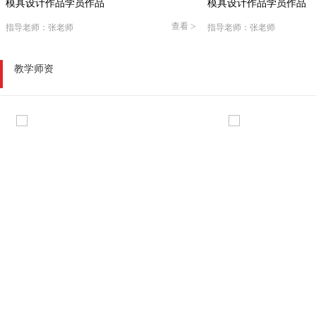
模具设计学员作品
模具设计学员作
看
>
查看
>
指导老师：倪老师
指导老师：倪老师
教学师资