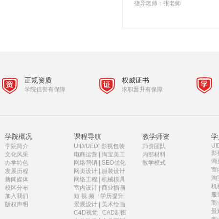
指导老师：张老师
正规资质
权威证书
学院信誉有保障
求职晋升有保障
学院概况
课程导航
教学师资
学
UI
学院简介
UID/UED
|
影视包装
师资团队
影
文化风采
电商运营
|
淘宝美工
内部材料
网
办学特色
网络营销
|
SEO优化
教学模式
室
发展历程
网页设计
|
服装设计
淘
新闻媒体
网络工程
|
机械模具
机
校区分布
室内设计
|
商业插画
服
加入我们
短 视 频
|
学历提升
商
版权声明
景观设计
|
美术绘画
景
C4D视觉
|
CAD制图