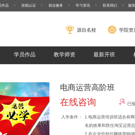
员作品
技能认证
就业服务
学习资讯
联系我们
服
源自名校
学院资
学员作品
教学师资
最新开班
电商运营高阶班
在线咨询
已
入学条件：
1.电商运营培训班适合有
名的效果和胜任淘宝运营
2.在企业中担任网络营销