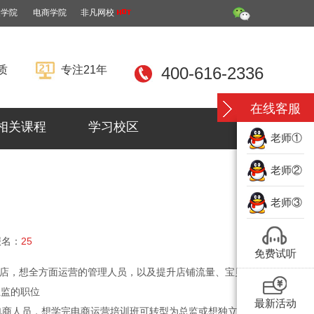
装学院
电商学院
非凡网校
质
专注21年
400-616-2336
在线客服
相关课程
学习校区
老师①
老师②
老师③
报名：
25
免费试听
网店，想全方面运营的管理人员，以及提升店铺流量、宝贝排
总监的职位
最新活动
/电商人员，想学完电商运营培训班可转型为总监或想独立运营