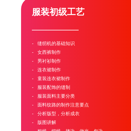
服装初级工艺
-
缝纫机的基础知识
-
女西裤制作
-
男衬衫制作
-
连衣裙制作
-
童装连衣裙制作
-
服装配饰的缝制
-
服装面料主要分类
-
面料纹路的制作注意要点
-
分析版型，分析成衣
-
版图讲解