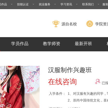
员作品
技能认证
就业服务
学习资讯
联系我们
服
源自名校
学院资
学员作品
教学师资
最新开班
汉服制作兴趣班
在线咨询
已
入学条件：
1、对汉服有兴趣的同学，
2、崇尚中国传统文化，喜