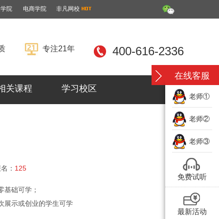
装学院
电商学院
非凡网校
质
专注21年
400-616-2336
在线客服
相关课程
学习校区
老师①
老师②
老师③
报名：
125
免费试听
零基础可学；
欢展示或创业的学生可学
最新活动