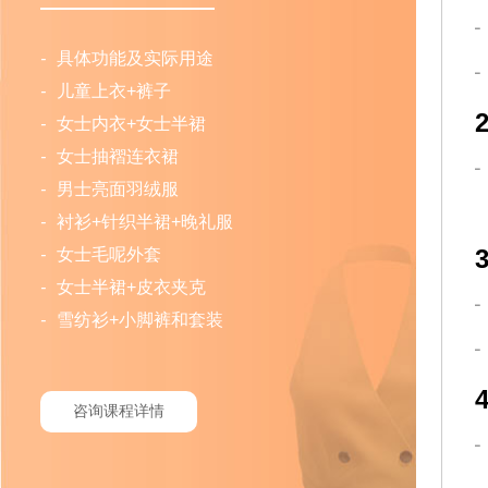
-
具体功能及实际用途
-
儿童上衣+裤子
-
女士内衣+女士半裙
-
女士抽褶连衣裙
-
男士亮面羽绒服
-
衬衫+针织半裙+晚礼服
-
女士毛呢外套
-
女士半裙+皮衣夹克
-
雪纺衫+小脚裤和套装
咨询课程详情