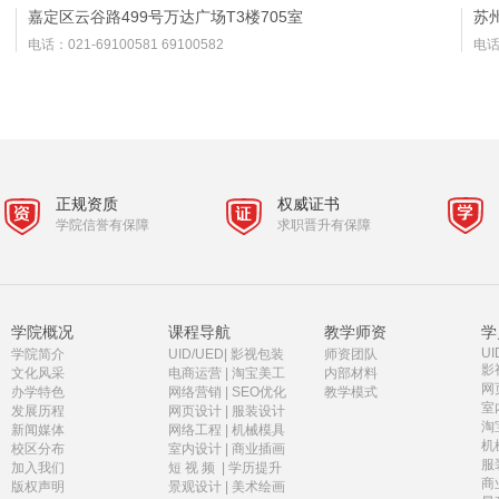
嘉定区云谷路499号万达广场T3楼705室
苏
电话：021-69100581 69100582
电话：
正规资质
权威证书
学院信誉有保障
求职晋升有保障
学院概况
课程导航
教学师资
学
UI
学院简介
UID/UED
|
影视包装
师资团队
影
文化风采
电商运营
|
淘宝美工
内部材料
网
办学特色
网络营销
|
SEO优化
教学模式
室
发展历程
网页设计
|
服装设计
淘
新闻媒体
网络工程
|
机械模具
机
校区分布
室内设计
|
商业插画
服
加入我们
短 视 频
|
学历提升
商
版权声明
景观设计
|
美术绘画