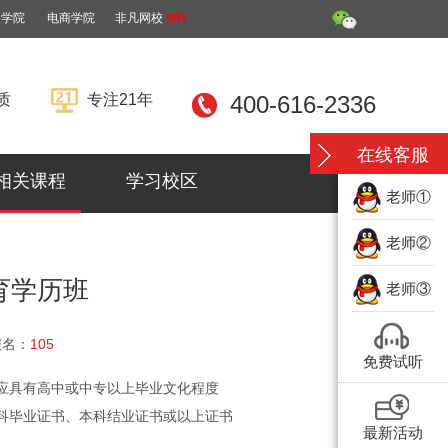
装学院
电商学院
非凡网校
质
专注21年
400-616-2336
在线客服
相关课程
学习校区
老师①
老师②
育学历班
老师③
报名：
105
免费试听
应具有高中或中专以上毕业文化程度
科毕业证书、本科结业证书或以上证书
最新活动