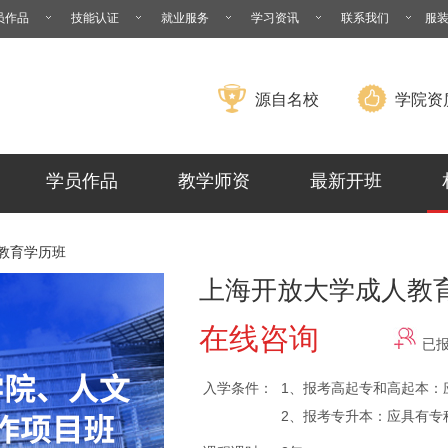
员作品
技能认证
就业服务
学习资讯
联系我们
服
源自名校
学院资
学员作品
教学师资
最新开班
教育学历班
上海开放大学成人教
在线咨询
已
入学条件：
1、报考高起专和高起本：
2、报考专升本：应具有专