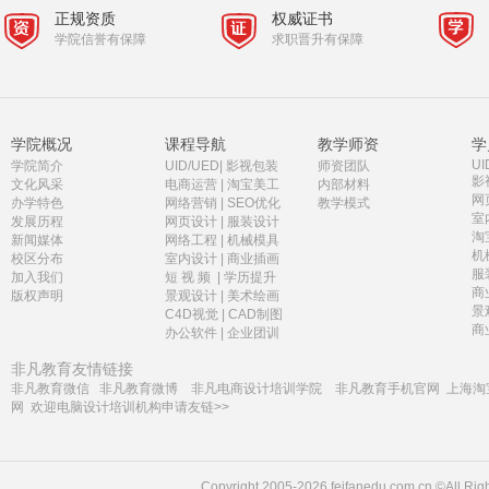
正规资质
权威证书
学院信誉有保障
求职晋升有保障
学院概况
课程导航
教学师资
学
UI
学院简介
UID/UED
|
影视包装
师资团队
影
文化风采
电商运营
|
淘宝美工
内部材料
网
办学特色
网络营销
|
SEO优化
教学模式
室
发展历程
网页设计
|
服装设计
淘
新闻媒体
网络工程
|
机械模具
机
校区分布
室内设计
|
商业插画
服
加入我们
短 视 频
|
学历提升
商
版权声明
景观设计
|
美术绘画
景
C4D视觉
|
CAD制图
商
办公软件
|
企业团训
非凡教育友情链接
非凡教育微信
非凡教育微博
非凡电商设计培训学院
非凡教育手机官网
上海淘
网
欢迎电脑设计培训机构申请友链>>
Copyright 2005-2026 feifanedu.com.cn ©A