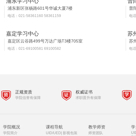
浦东学习中心
普
浦东新区张杨路601号华诚大厦7楼
普
电话：021-58361160 58361159
电话：
嘉定学习中心
苏
嘉定区云谷路499号万达广场T3楼705室
苏
电话：021-69100581 69100582
电话：
正规资质
权威证书
学院信誉有保障
求职晋升有保障
学院概况
课程导航
教学师资
学
UI
学院简介
UID/UED
|
影视包装
师资团队