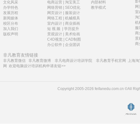
影
文化风采
电商运营
|
淘宝美工
内部材料
网
办学特色
网络营销
|
SEO优化
教学模式
室
发展历程
网页设计
|
服装设计
淘
新闻媒体
网络工程
|
机械模具
机
校区分布
室内设计
|
商业插画
服
加入我们
短 视 频
|
学历提升
商
版权声明
景观设计
|
美术绘画
景
C4D视觉
|
CAD制图
商
办公软件
|
企业团训
非凡教育友情链接
非凡教育微信
非凡教育微博
非凡电商设计培训学院
非凡教育手机官网
上海淘
网
欢迎电脑设计培训机构申请友链>>
Copyright 2005-2026 feifanedu.com.cn ©A