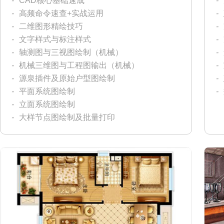
-
CAD核心基础速成
-
-
高频命令速查+实战运用
-
-
二维图形精绘技巧
-
-
文字样式与标注样式
-
-
轴测图与三视图绘制（机械）
-
-
机械三维图与工程图输出（机械）
-
-
源泉插件及原始户型图绘制
-
-
平面系统图绘制
-
-
立面系统图绘制
-
大样节点图绘制及批量打印