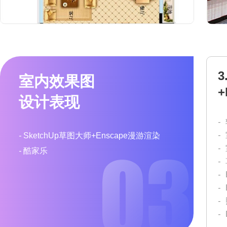
3
室内效果图
+
设计表现
-
-
-
SketchUp草图大师+Enscape漫游渲染
-
-
酷家乐
-
-
-
-
-