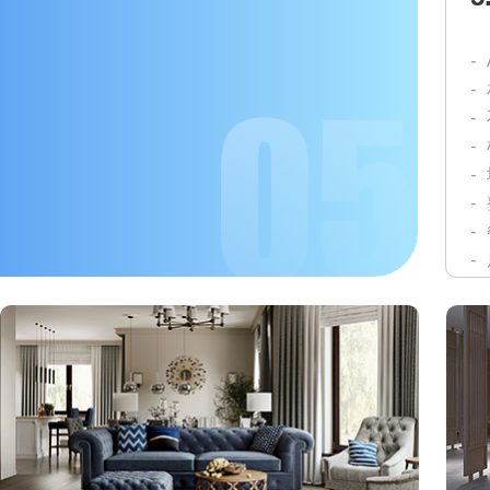
-
-
-
-
-
-
-
-