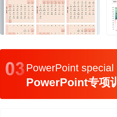
PowerPoint special 
PowerPoint专