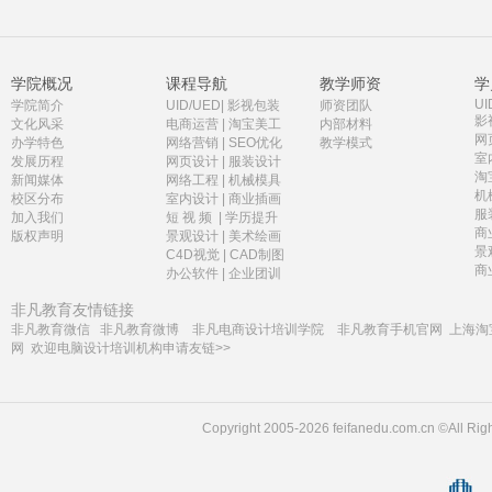
学院概况
课程导航
教学师资
学
UI
学院简介
UID/UED
|
影视包装
师资团队
影
文化风采
电商运营
|
淘宝美工
内部材料
网
办学特色
网络营销
|
SEO优化
教学模式
室
发展历程
网页设计
|
服装设计
淘
新闻媒体
网络工程
|
机械模具
机
校区分布
室内设计
|
商业插画
服
加入我们
短 视 频
|
学历提升
商
版权声明
景观设计
|
美术绘画
景
C4D视觉
|
CAD制图
商
办公软件
|
企业团训
非凡教育友情链接
非凡教育微信
非凡教育微博
非凡电商设计培训学院
非凡教育手机官网
上海淘
网
欢迎电脑设计培训机构申请友链>>
Copyright 2005-2026 feifanedu.com.cn ©A