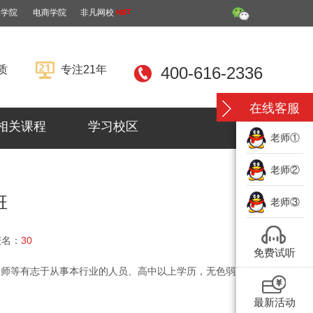
装学院
电商学院
非凡网校
质
专注21年
400-616-2336
在线客服
相关课程
学习校区
老师①
老师②
班
老师③
报名：
30
免费试听
版师等有志于从事本行业的人员、高中以上学历，无色弱人员
最新活动