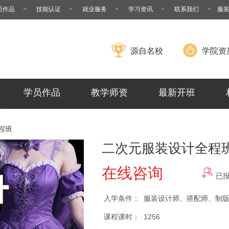
员作品
技能认证
就业服务
学习资讯
联系我们
服
源自名校
学院资
学员作品
教学师资
最新开班
程班
二次元服装设计全程
在线咨询
已
入学条件：
服装设计师、搭配师、制
课程课时：
1256