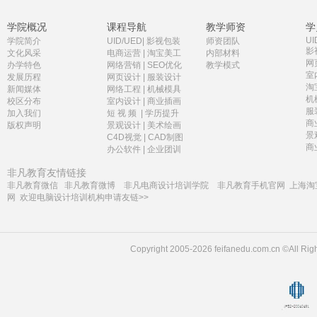
学院概况
课程导航
教学师资
学
UI
学院简介
UID/UED
|
影视包装
师资团队
影
文化风采
电商运营
|
淘宝美工
内部材料
网
办学特色
网络营销
|
SEO优化
教学模式
室
发展历程
网页设计
|
服装设计
淘
新闻媒体
网络工程
|
机械模具
机
校区分布
室内设计
|
商业插画
服
加入我们
短 视 频
|
学历提升
商
版权声明
景观设计
|
美术绘画
景
C4D视觉
|
CAD制图
商
办公软件
|
企业团训
非凡教育友情链接
非凡教育微信
非凡教育微博
非凡电商设计培训学院
非凡教育手机官网
上海淘
网
欢迎电脑设计培训机构申请友链>>
Copyright 2005-2026 feifanedu.com.cn ©A