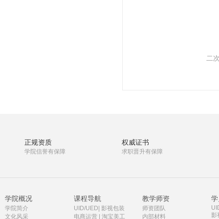
二次
正规资质
权威证书
学院信誉有保障
求职晋升有保障
学院概况
课程导航
教学师资
学
UI
学院简介
UID/UED
|
影视包装
师资团队
影
文化风采
电商运营
|
淘宝美工
内部材料