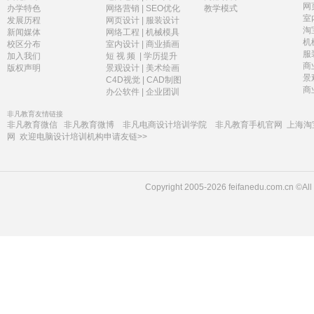
网
办学特色
网络营销
|
SEO优化
教学模式
室
发展历程
网页设计
|
服装设计
淘
新闻媒体
网络工程
|
机械模具
机
校区分布
室内设计
|
商业插画
服
加入我们
短 视 频
|
学历提升
商
版权声明
景观设计
|
美术绘画
景
C4D视觉
|
CAD制图
商
办公软件
|
企业团训
非凡教育友情链接
非凡教育微信
非凡教育微博
非凡电商设计培训学院
非凡教育手机官网
上海淘
网
欢迎电脑设计培训机构申请友链>>
Copyright 2005-2026 feifanedu.com.c