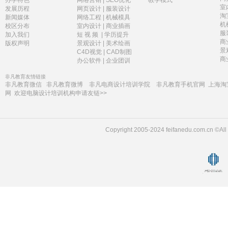
办学特色
网络营销
|
SEO优化
教学模式
室
发展历程
网页设计
|
服装设计
淘
新闻媒体
网络工程
|
机械模具
机
校区分布
室内设计
|
商业插画
服
加入我们
短 视 频
|
学历提升
商
版权声明
景观设计
|
美术绘画
景
C4D视觉
|
CAD制图
商
办公软件
|
企业团训
非凡教育友情链接
非凡教育微信
非凡教育微博
非凡电商设计培训学院
非凡教育手机官网
上海淘
网
欢迎电脑设计培训机构申请友链>>
Copyright 2005-2024 feifanedu.com.c