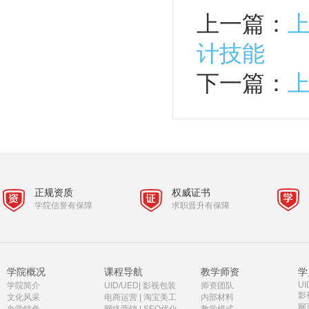
上一篇：
上
计技能
下一篇：
正规资质
权威证书
学院信誉有保障
求职晋升有保障
学院概况
课程导航
教学师资
学
UI
学院简介
UID/UED
|
影视包装
师资团队
影
文化风采
电商运营
|
淘宝美工
内部材料
网