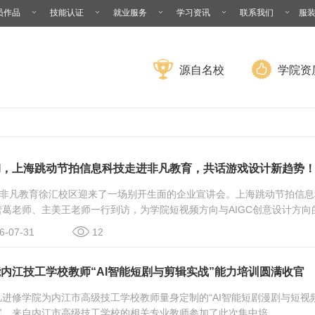
员作品
技能认证
就业服务
学习资讯
联系我们
服
源自名校
学院资
I，上海跳动节拍信息科技走进非凡教育，共话游戏设计新趋势
上海非凡教育徐汇校区迎来了一场别开生面的企业宣讲会。上海跳动节拍信
葛老师、主美王老师一行到访，为学院短视频方向与AIGC创意设计方向的
-07-31
12
内江技工学校教师“AI智能短剧与剪辑实战”能力培训圆满收官
进修学院为内江市高级技工学校教师量身定制的“AI智能短剧漫剧与短视
。来自内江市高级技工学校的相关专业教师参加了此次集中培..