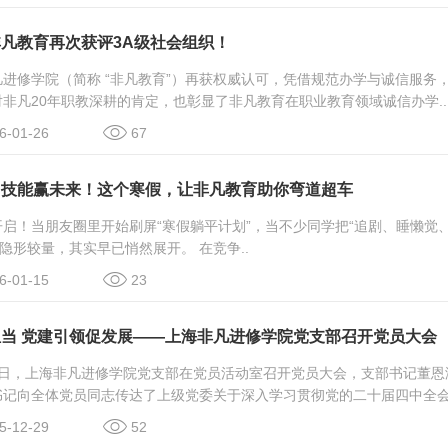
凡教育再次获评3A级社会组织！
进修学院（简称 “非凡教育”）再获权威认可，凭借规范办学与诚信服务，
非凡20年职教深耕的肯定，也彰显了非凡教育在职业教育领域诚信办学..
-01-26
67
，技能赢未来！这个寒假，让非凡教育助你弯道超车
启！当朋友圈里开始刷屏“寒假躺平计划”，当不少同学把“追剧、睡懒觉
的隐形较量，其实早已悄然展开。 在竞争..
-01-15
23
当 党建引领促发展——上海非凡进修学院党支部召开党员大会
月24日，上海非凡进修学院党支部在党员活动室召开党员大会，支部书记董
记向全体党员同志传达了上级党委关于深入学习贯彻党的二十届四中全会精
-12-29
52