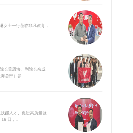
俊琳女士一行莅临非凡教育，
育院长董恩海、副院长余成
总部）参..
质技能人才、促进高质量就
 日，..