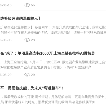
-06-10
55
系统升级改造的温馨提示】
统升级改造的温馨提示】 各位同学： 为提升系统功能与安全性，我校近
的账号可能存在无法登录的情况。如遇到此问题，请第一时间联系原班主.
-06-05
28
8条”来了：单项最高支持1000万 上海全链条扶持AI微短剧
至，上海正全速抢跑。5月26日，“徐汇区AI+微短剧产业集聚区建设推进
AI赋能微短剧产业高质量发展的若干措施》（简称“AI微短剧沪..
-05-29
29
平，用硬核技能，为未来“弯道超车”！
日，藏着无数成长的可能 漫长假期，是休憩的港湾，更是自我提升的沃土
能 那些伏案练习的时光，那些反复琢磨的瞬间 终会化作独属于你..