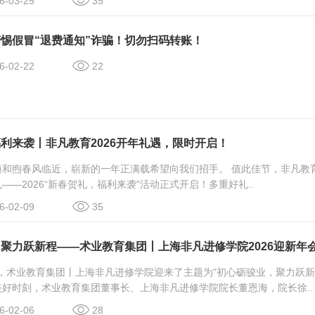
-03-25
35
惕假冒“退费通知”诈骗！切勿扫码转账！
-02-22
22
利来袭丨非凡教育2026开年礼遇，限时开启！
随和煦春风临近，崭新的一年正满载希望向我们招手。 值此佳节，非凡教
——2026“新春贺礼，福利来袭”活动正式开启！多重好礼..
-02-09
35
聚力跃新程——术业教育集团丨上海非凡进修学院2026迎新年
4日，术业教育集团丨上海非凡进修学院迎来了主题为"初心砺骏业，聚力跃新程
好时刻，术业教育集团董事长、上海非凡进修学院院长董恩海，院长徐..
-02-06
28