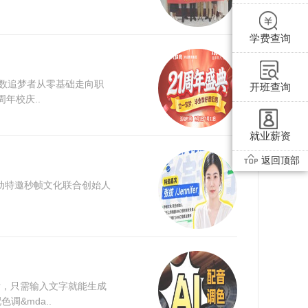
学费查询
无数追梦者从零基础走向职
开班查询
年校庆..
就业薪资
返回顶部
活动特邀秒帧文化联合创始人
发，只需输入文字就能生成
&mda..