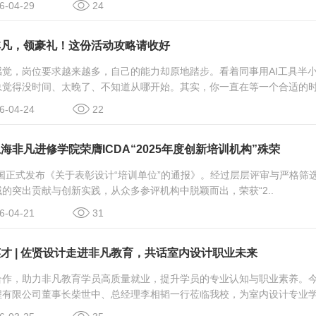
-04-29
24
非凡，领豪礼！这份活动攻略请收好
感觉，岗位要求越来越多，自己的能力却原地踏步。看着同事用AI工具半
觉得没时间、太晚了、不知道从哪开始。其实，你一直在等一个合适的时机
-04-24
22
海非凡进修学院荣膺ICDA“2025年度创新培训机构”殊荣
中国正式发布《关于表彰设计“培训单位”的通报》。经过层层评审与严格筛
的突出贡献与创新实践，从众多参评机构中脱颖而出，荣获“2..
-04-21
31
才 | 佐贤设计走进非凡教育，共话室内设计职业未来
合作，助力非凡教育学员高质量就业，提升学员的专业认知与职业素养。
有限公司董事长柴世中、总经理李相韬一行莅临我校，为室内设计专业学员