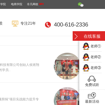
装学院
电商学院
非凡网校
质
专注21年
400-616-2336
在线客服
老师①
！
老师②
息科技有限公司创始人侯淞翔
老师③
学员..
免费试听
频剪辑”项目实战能力提升专
最新活动