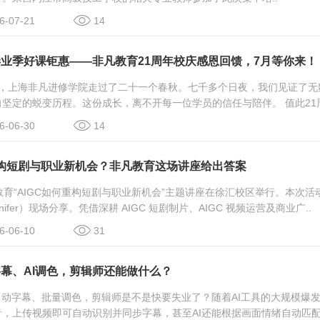
-07-21
14
业季好课钜惠——非凡教育21周年校庆感恩回馈，7月等你来！
026，上海非凡进修学院走过了二十一个春秋。七千多个日夜，我们见证了
坚定的蜕变历程。这份成长，离不开每一位学员的信任与陪伴。 值此21周
-06-30
14
重构短剧与职业新机会？非凡教育这场讲座给出答案
教育“AIGC如何重构短剧与职业新机会”主题讲座在徐汇校区举行。本次
nifer）现场分享。凭借深耕 AIGC 短剧制片、AIGC 视频运营及商业广..
-06-10
31
I字幕、AI调色，剪辑师还能做什么？
自动字幕、批量调色，剪辑师是不是快要失业了？随着AI工具的大规模爆
，上传视频即可自动识别并同步字幕，甚至AI还能根据画面情绪自动匹配色调