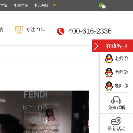
装学院
电商学院
非凡网校
质
专注21年
400-616-2336
在线客服
老师①
老师②
老师③
免费试听
最新活动