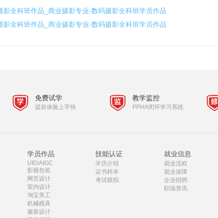
摄影全科班作品_商业摄影专业-数码摄影全科班学员作品
摄影全科班作品_商业摄影专业-数码摄影全科班学员作品
免费试学
教学监控
提前体验上手快
PPHA闭环学习系统
学员作品
技能认证
就业信息
UID/AIGC
学历介绍
就业流程
影视包装
证书样本
就业保障
网页设计
考试模拟
企业招聘
室内设计
职场资讯
淘宝美工
机械模具
服装设计