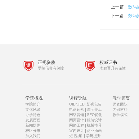
上一篇：
数码
下一篇：
数码
正规资质
权威证书
学院信誉有保障
求职晋升有保障
学院概况
课程导航
教学师资
学院简介
UID/UED
|
影视包装
师资团队
文化风采
电商运营
|
淘宝美工
内部材料
办学特色
网络营销
|
SEO优化
教学模式
发展历程
网页设计
|
服装设计
新闻媒体
网络工程
|
机械模具
校区分布
室内设计
|
商业插画
加入我们
短 视 频
|
学历提升