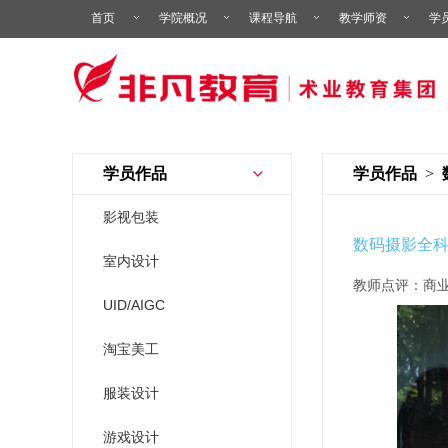
首页
学院概况
课程导航
教学师资
学
学员作品
学员作品
>
影视包装
数码摄影全
室内设计
教师点评：商
UID/AIGC
淘宝美工
服装设计
游戏设计