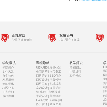
正规资质
权威证书
学院信誉有保障
求职晋升有保障
学院概况
课程导航
教学师资
学
UI
学院简介
UID/UED
|
影视包装
师资团队
影
文化风采
电商运营
|
淘宝美工
内部材料
网
办学特色
网络营销
|
SEO优化
教学模式
室
发展历程
网页设计
|
服装设计
淘
新闻媒体
网络工程
|
机械模具
机
校区分布
室内设计
|
商业插画
服
加入我们
短 视 频
|
学历提升
商
版权声明
景观设计
|
美术绘画
景
C4D视觉
|
CAD制图
商
办公软件
|
企业团训