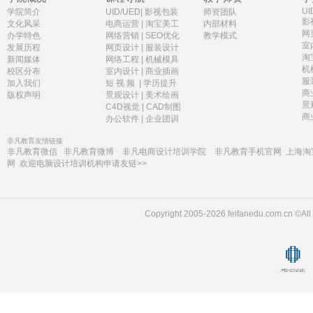
UI
学院简介
UID/UED
|
影视包装
师资团队
影
文化风采
电商运营
|
淘宝美工
内部材料
网
办学特色
网络营销
|
SEO优化
教学模式
室
发展历程
网页设计
|
服装设计
淘
新闻媒体
网络工程
|
机械模具
机
校区分布
室内设计
|
商业插画
服
加入我们
短 视 频
|
学历提升
商
版权声明
景观设计
|
美术绘画
景
C4D视觉
|
CAD制图
商
办公软件
|
企业团训
非凡教育友情链接
非凡教育微信
非凡教育微博
非凡电商设计培训学院
非凡教育手机官网
上海淘
网
欢迎电脑设计培训机构申请友链>>
Copyright 2005-2026 feifanedu.com.c