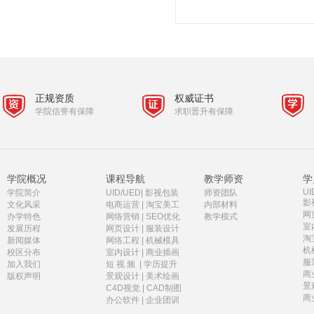
正规资质
权威证书
学院信誉有保障
求职晋升有保障
学院概况
课程导航
教学师资
学
UI
学院简介
UID/UED
|
影视包装
师资团队
影
文化风采
电商运营
|
淘宝美工
内部材料
网
办学特色
网络营销
|
SEO优化
教学模式
室
发展历程
网页设计
|
服装设计
淘
新闻媒体
网络工程
|
机械模具
机
校区分布
室内设计
|
商业插画
服
加入我们
短 视 频
|
学历提升
商
版权声明
景观设计
|
美术绘画
景
C4D视觉
|
CAD制图
商
办公软件
|
企业团训