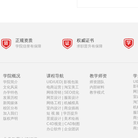
正规资质
权威证书
学院信誉有保障
求职晋升有保障
学院概况
课程导航
教学师资
学
UI
学院简介
UID/UED
|
影视包装
师资团队
影
文化风采
电商运营
|
淘宝美工
内部材料
网
办学特色
网络营销
|
SEO优化
教学模式
室
发展历程
网页设计
|
服装设计
淘
新闻媒体
网络工程
|
机械模具
机
校区分布
室内设计
|
商业插画
服
加入我们
短 视 频
|
学历提升
商
版权声明
景观设计
|
美术绘画
景
C4D视觉
|
CAD制图
商
办公软件
|
企业团训