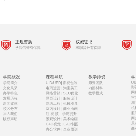
正规资质
权威证书
学院信誉有保障
求职晋升有保障
学院概况
课程导航
教学师资
学
UI
学院简介
UID/UED
|
影视包装
师资团队
影
文化风采
电商运营
|
淘宝美工
内部材料
网
办学特色
网络营销
|
SEO优化
教学模式
室
发展历程
网页设计
|
服装设计
淘
新闻媒体
网络工程
|
机械模具
机
校区分布
室内设计
|
商业插画
服
加入我们
短 视 频
|
学历提升
商
版权声明
景观设计
|
美术绘画
景
C4D视觉
|
CAD制图
商
办公软件
|
企业团训