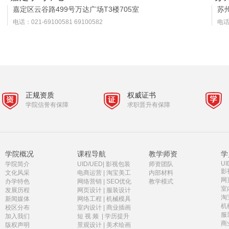
嘉定区云谷路499号万达广场T3楼705室
苏
电话：021-69100581 69100582
电话：
正规资质
权威证书
学院信誉有保障
求职晋升有保障
学院概况
课程导航
教学师资
学
UI
学院简介
UID/UED
|
影视包装
师资团队
影
文化风采
电商运营
|
淘宝美工
内部材料
网
办学特色
网络营销
|
SEO优化
教学模式
室
发展历程
网页设计
|
服装设计
淘
新闻媒体
网络工程
|
机械模具
机
校区分布
室内设计
|
商业插画
服
加入我们
短 视 频
|
学历提升
商
版权声明
景观设计
|
美术绘画